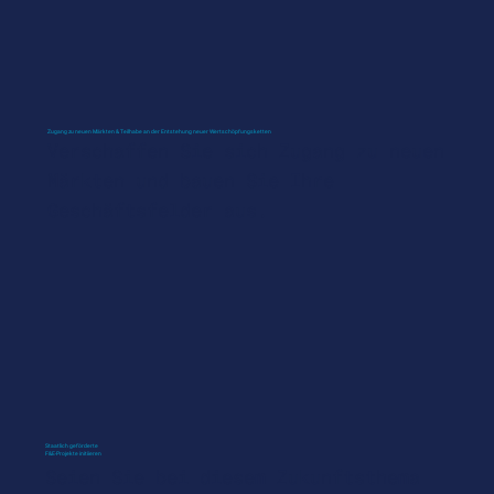
Zugang zu neuen Märkten & Teilhabe an der Entstehung neuer Wertschöpfungsketten
Verschaffen Sie sich Zugang zu neuen
Märkten und bauen Sie Ihre
Geschäftsfelder aus.
Staatlich geförderte
F&E-Projekte initiieren
Seien Sie bei diesem Zukunftsthema