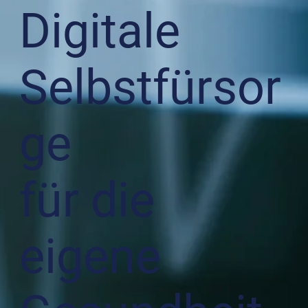
Digitale
Selbstfürsor
ge
für die
eigene