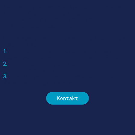
KMUs entlang der gesamten Wertschöpfungskette, die
im Bereich Gesundheit tätig sind und sich mit
Technologien und Anwendungen für den
häuslichenBereich beschäftigen.
Vor allem gefragt sind Technologien und Anwendungen
aus den Bereichen:
1.
Prävention, Früherkennung von Erkrankungen,
Nachsorge und Rehabilitation zu Hause und ambulant
2.
Chronische, neurologische, psychische und
kardiologische Erkrankungen
3.
Entwicklung von Apps, robotische Technologien und
VR/AR-Technologien, Gamification
Kontakt