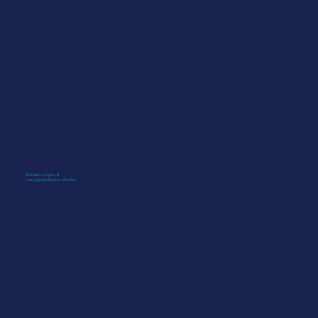
ganz vorne mit dabei und markieren
Sie Ihre Rolle als
Innovationsführer.
Branchen Insights &
strategische Partnerschaften
Vernetzen Sie sich mit relevanten
Kontakten in der Branche und
profitieren Sie von Insights und
gemeinsamen Projekten.